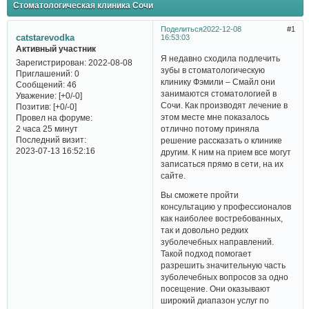
Стоматологическая клиника Сочи
Поделиться
2022-12-08
1
catstarevodka
16:53:03
Активный участник
Я недавно сходила подлечить
Зарегистрирован
: 2022-08-08
зубы в стоматологическую
Приглашений:
0
клинику Фэмили – Смайл они
Сообщений:
46
занимаются стоматологией в
Уважение:
[+0/-0]
Сочи. Как производят лечение в
Позитив:
[+0/-0]
этом месте мне показалось
Провел на форуме:
отлично потому приняла
2 часа 25 минут
Последний визит:
решение рассказать о клинике
2023-07-13 16:52:16
другим. К ним на прием все могут
записаться прямо в сети, на их
сайте.
Вы сможете пройти
консультацию у профессионалов
как наиболее востребованных,
так и довольно редких
зуболечебных направлений.
Такой подход помогает
разрешить значительную часть
зуболечебных вопросов за одно
посещение. Они оказывают
широкий диапазон услуг по