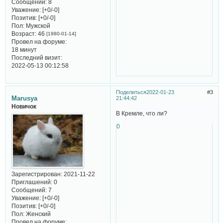
Сообщений:
8
Уважение:
[+0/-0]
Позитив:
[+0/-0]
Пол:
Мужской
Возраст:
46
[1980-01-14]
Провел на форуме:
18 минут
Последний визит:
2022-05-13 00:12:58
Поделиться
2022-01-23
3
Marusya
21:44:42
Новичок
В Кремле, что ли?
0
Зарегистрирован
: 2021-11-22
Приглашений:
0
Сообщений:
7
Уважение:
[+0/-0]
Позитив:
[+0/-0]
Пол:
Женский
Провел на форуме: