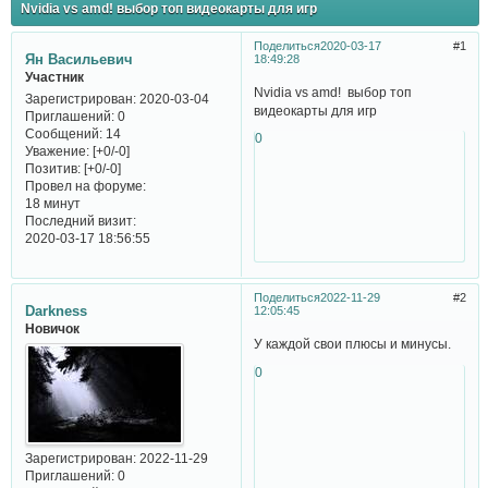
Nvidia vs amd! выбор топ видеокарты для игр
Поделиться
2020-03-17
1
Ян Васильевич
18:49:28
Участник
Nvidia vs amd! выбор топ
Зарегистрирован
: 2020-03-04
видеокарты для игр
Приглашений:
0
Сообщений:
14
0
Уважение:
[+0/-0]
Позитив:
[+0/-0]
Провел на форуме:
18 минут
Последний визит:
2020-03-17 18:56:55
Поделиться
2022-11-29
2
Darkness
12:05:45
Новичок
У каждой свои плюсы и минусы.
0
Зарегистрирован
: 2022-11-29
Приглашений:
0