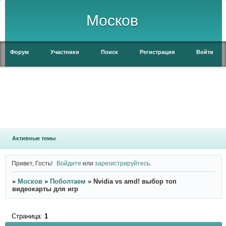
Москов
Форум
Участники
Поиск
Регистрация
Войти
Активные темы
Привет, Гость!
Войдите
или
зарегистрируйтесь
.
»
Москов
»
Поболтаем
»
Nvidia vs amd! выбор топ
видеокарты для игр
Страница:
1