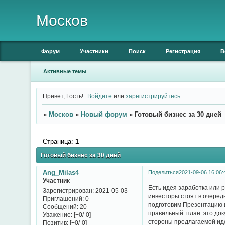
Москов
Форум
Участники
Поиск
Регистрация
В
Активные темы
Привет, Гость!
Войдите
или
зарегистрируйтесь
.
»
Москов
»
Новый форум
»
Готовый бизнес за 30 дней
Страница:
1
Готовый бизнес за 30 дней
Ang_Milas4
Поделиться
2021-09-06 16:06:
Участник
Есть идея заработка или 
Зарегистрирован
: 2021-05-03
инвесторы стоят в очеред
Приглашений:
0
подготовим Презентацию и
Сообщений:
20
правильный план: это док
Уважение:
[+0/-0]
стороны предлагаемой иде
Позитив:
[+0/-0]