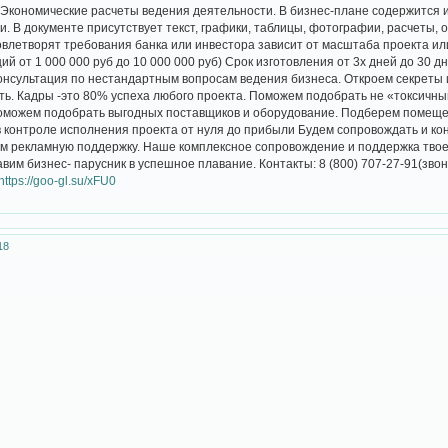
 Экономические расчеты ведения деятельности. В бизнес-плане содержится 
и. В документе присутствует текст, графики, таблицы, фотографии, расчеты, 
овлетворят требования банка или инвестора зависит от масштаба проекта ил
ций от 1 000 000 руб до 10 000 000 руб) Срок изготовления от 3х дней до 30
онсультация по нестандартным вопросам ведения бизнеса. Откроем секреты и
ь. Кадры -это 80% успеха любого проекта. Поможем подобрать не «токсичн
оможем подобрать выгодных поставщиков и оборудование. Подберем помещен
 контроле исполнения проекта от нуля до прибыли Будем сопровождать и конс
м рекламную поддержку. Наше комплексное сопровождение и поддержка твоег
вим бизнес- парусник в успешное плавание. Контакты: 8 (800) 707-27-91(звон
https://goo-gl.su/xFU0
18