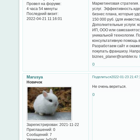
Маркетинговая стратегия.
Провел на форуме:
услуг. Эффективность иде
4 часа 54 минуты
Последний визит:
бизнес плана, которые уд
2022-04-21 11:16:01
150 000 руб. (для инвести
Дополнительные услуги: к
ИП, ООО или самозанятост
уникальной технологии. П
консультативную помощь в
Разработаем сайт и окаже
покупать франшизу. Напра
biznes_planer@rambler.ru
0
Marusya
Поделиться
2022-01-23 21:47:
Новичок
Не очень вериться.
0
Зарегистрирован
: 2021-11-22
Приглашений:
0
Сообщений:
7
Уважение:
[+0/-0]