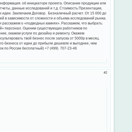
информация: об инициаторе проекта. Описание продукции или
отчеты, данные исследований и т.д. Стоимость Презентации,
и идеи. Заключаем Договор. Безналичный расчет. От 15 000 до
 дней в зависимости от сложности и объема исследований рынка.
 расскажем о «подводных камнях». Расскажем, что выбрать:
ый» персонал. Оценим существующих работников по
ие, окажем услуги по дизайну и ремонту. Окажем
ультировать твой бизнес после запуска от 5000р в месяц.
о бизнеса от идеи до прибыли дешевле и выгоднее, чем
ок по России бесплатный) +7 (499) 707-23-46
2