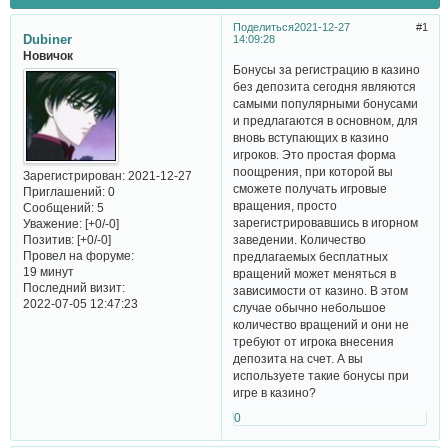
Поделиться
2021-12-27
1
Dubiner
14:09:28
Новичок
Бонусы за регистрацию в казино
без депозита сегодня являются
самыми популярными бонусами
и предлагаются в основном, для
вновь вступающих в казино
игроков. Это простая форма
поощрения, при которой вы
Зарегистрирован
: 2021-12-27
сможете получать игровые
Приглашений:
0
вращения, просто
Сообщений:
5
зарегистрировавшись в игорном
Уважение:
[+0/-0]
заведении. Количество
Позитив:
[+0/-0]
Провел на форуме:
предлагаемых бесплатных
19 минут
вращений может меняться в
Последний визит:
зависимости от казино. В этом
2022-07-05 12:47:23
случае обычно небольшое
количество вращений и они не
требуют от игрока внесения
депозита на счет. А вы
используете такие бонусы при
игре в казино?
0