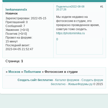
Поделиться
2022-08-08
1
lenkaneannslx
20:27:26
Новичок
Мы ходили недавно на
Зарегистрирован
: 2022-05-15
фотосессию в студии, это
Приглашений:
0
прекрасно проведенное время,
Сообщений:
7
советую тоже сходить.
Уважение:
[+0/-0]
https://photomimika.ru
Позитив:
[+0/-0]
Провел на форуме:
0
15 минут
Последний визит:
2023-04-05 21:52:47
Страница:
1
»
Москов
»
Поболтаем
»
Фотосессия в студии
Создать сайт бесплатно
·
Каталог форумов
·
Создать форум
бесплатно
·
ЖивыеФорумы.ру
© 2015