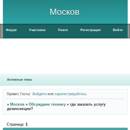
Москов
Форум
Участники
Поиск
Регистрация
Войти
Активные темы
Привет, Гость!
Войдите
или
зарегистрируйтесь
.
»
Москов
»
Обсуждаем технику
»
где заказать услугу
дезинсекции?
Страница:
1