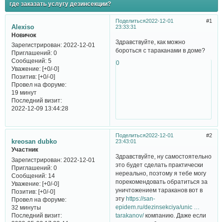
где заказать услугу дезинсекции?
Поделиться
2022-12-01
1
Alexiso
23:33:31
Новичок
Здравствуйте, как можно
Зарегистрирован
: 2022-12-01
бороться с тараканами в доме?
Приглашений:
0
Сообщений:
5
0
Уважение:
[+0/-0]
Позитив:
[+0/-0]
Провел на форуме:
19 минут
Последний визит:
2022-12-09 13:44:28
Поделиться
2022-12-01
2
kreosan dubko
23:43:01
Участник
Здравствуйте, ну самостоятельно
Зарегистрирован
: 2022-12-01
это будет сделать практически
Приглашений:
0
нереально, поэтому я тебе могу
Сообщений:
14
порекомендовать обратиться за
Уважение:
[+0/-0]
уничтожением тараканов вот в
Позитив:
[+0/-0]
эту
https://san-
Провел на форуме:
epidem.ru/dezinsekciya/unic …
32 минуты
Последний визит:
tarakanov/
компанию. Даже если