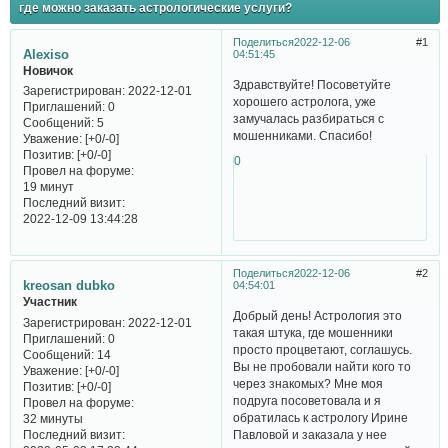
где можно заказать астрологические услуги?
Поделиться
2022-12-06
1
Alexiso
04:51:45
Новичок
Здравствуйте! Посоветуйте
Зарегистрирован
: 2022-12-01
хорошего астролога, уже
Приглашений:
0
замучалась разбираться с
Сообщений:
5
мошенниками. Спасибо!
Уважение:
[+0/-0]
Позитив:
[+0/-0]
0
Провел на форуме:
19 минут
Последний визит:
2022-12-09 13:44:28
Поделиться
2022-12-06
2
kreosan dubko
04:54:01
Участник
Добрый день! Астрология это
Зарегистрирован
: 2022-12-01
такая штука, где мошенники
Приглашений:
0
просто процветают, соглашусь.
Сообщений:
14
Вы не пробовали найти кого то
Уважение:
[+0/-0]
через знакомых? Мне моя
Позитив:
[+0/-0]
подруга посоветовала и я
Провел на форуме:
обратилась к астрологу Ирине
32 минуты
Последний визит:
Павловой и заказала у нее