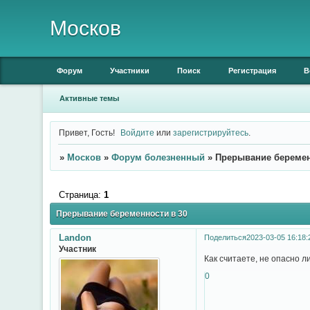
Москов
Форум
Участники
Поиск
Регистрация
В
Активные темы
Привет, Гость!
Войдите
или
зарегистрируйтесь
.
»
Москов
»
Форум болезненный
»
Прерывание беремен
Страница:
1
Прерывание беременности в 30
Landon
Поделиться
2023-03-05 16:18:
Участник
Как считаете, не опасно л
0