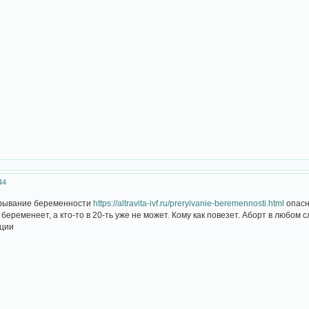
44
ерывание беременности
https://altravita-ivf.ru/preryivanie-beremennosti.html
опасн
беременеет, а кто-то в 20-ть уже не может. Кому как повезет. Аборт в любом 
пции