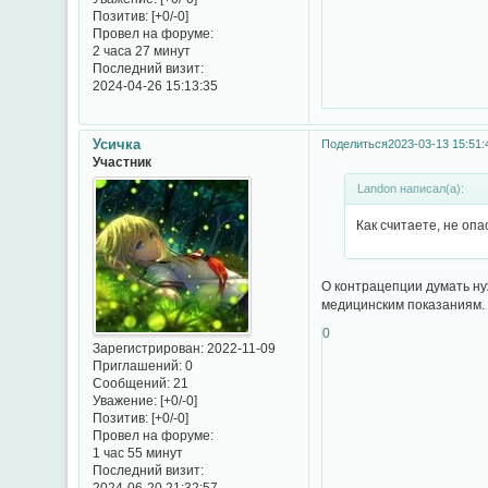
Позитив:
[+0/-0]
Провел на форуме:
2 часа 27 минут
Последний визит:
2024-04-26 15:13:35
Усичка
Поделиться
2023-03-13 15:51:
Участник
Landon написал(а):
Как считаете, не опа
О контрацепции думать ну
медицинским показаниям. 
0
Зарегистрирован
: 2022-11-09
Приглашений:
0
Сообщений:
21
Уважение:
[+0/-0]
Позитив:
[+0/-0]
Провел на форуме:
1 час 55 минут
Последний визит:
2024-06-20 21:32:57