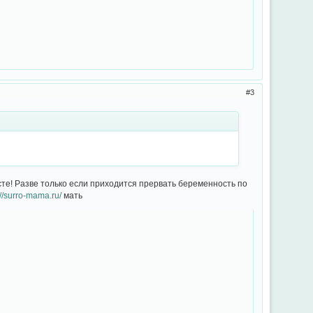
3
те! Разве только если приходится прервать беременность по
://surro-mama.ru/
мать