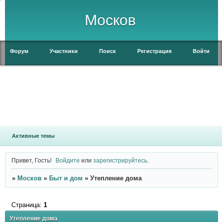
Москов
Форум
Участники
Поиск
Регистрация
Войти
Активные темы
Привет, Гость!
Войдите
или
зарегистрируйтесь
.
»
Москов
»
Быт и дом
»
Утепление дома
Страница:
1
Утепление дома