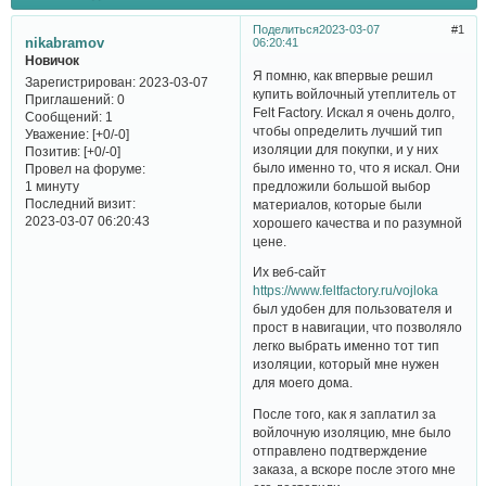
Поделиться
2023-03-07
1
nikabramov
06:20:41
Новичок
Я помню, как впервые решил
Зарегистрирован
: 2023-03-07
купить войлочный утеплитель от
Приглашений:
0
Felt Factory. Искал я очень долго,
Сообщений:
1
чтобы определить лучший тип
Уважение:
[+0/-0]
изоляции для покупки, и у них
Позитив:
[+0/-0]
было именно то, что я искал. Они
Провел на форуме:
предложили большой выбор
1 минуту
Последний визит:
материалов, которые были
2023-03-07 06:20:43
хорошего качества и по разумной
цене.
Их веб-сайт
https://www.feltfactory.ru/vojloka
был удобен для пользователя и
прост в навигации, что позволяло
легко выбрать именно тот тип
изоляции, который мне нужен
для моего дома.
После того, как я заплатил за
войлочную изоляцию, мне было
отправлено подтверждение
заказа, а вскоре после этого мне