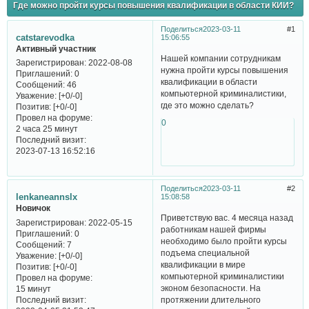
Где можно пройти курсы повышения квалификации в области КИИ?
Поделиться
2023-03-11
1
catstarevodka
15:06:55
Активный участник
Нашей компании сотрудникам
Зарегистрирован
: 2022-08-08
нужна пройти курсы повышения
Приглашений:
0
квалификации в области
Сообщений:
46
компьютерной криминалистики,
Уважение:
[+0/-0]
где это можно сделать?
Позитив:
[+0/-0]
Провел на форуме:
0
2 часа 25 минут
Последний визит:
2023-07-13 16:52:16
Поделиться
2023-03-11
2
lenkaneannslx
15:08:58
Новичок
Приветствую вас. 4 месяца назад
Зарегистрирован
: 2022-05-15
работникам нашей фирмы
Приглашений:
0
необходимо было пройти курсы
Сообщений:
7
подъема специальной
Уважение:
[+0/-0]
квалификации в мире
Позитив:
[+0/-0]
компьютерной криминалистики
Провел на форуме:
эконом безопасности. На
15 минут
Последний визит:
протяжении длительного