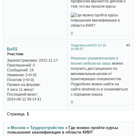
профессии вручается диплом о
том, что вы прошли курсы.
0
Поделиться
2023-12-31
3
БоSS
10:48:07
Участник
Решение управленческих и
Зарегистрирован
: 2022-11-17
бизнес-кейсов на заказ
можно
Приглашений:
0
получить дистанционно по
Сообщений:
19
минимальным ценам от
Уважение:
[+0/-0]
практикующих специалистов.
Позитив:
[+0/-0]
Подробнее можно найти на
Провел на форуме:
сайте disshelp.ru и ознакомиться
4 часа 11 минут
Последний визит:
с порядком заказа
2024-06-11 09:14:41
0
Страница:
1
»
Москов
»
Трудоустройство
»
Где можно пройти курсы
повышения квалификации в области КИИ?