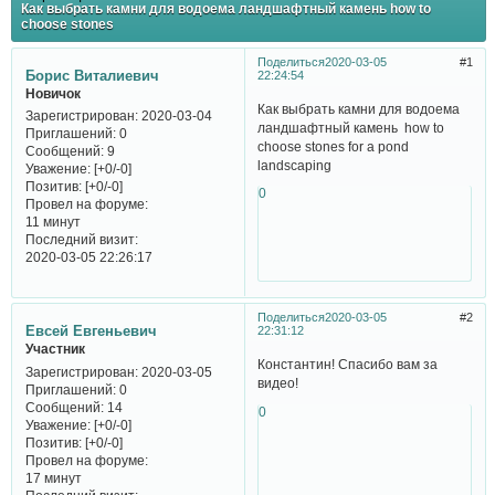
Как выбрать камни для водоема ландшафтный камень how to
choose stones
Поделиться
2020-03-05
1
Борис Виталиевич
22:24:54
Новичок
Как выбрать камни для водоема
Зарегистрирован
: 2020-03-04
ландшафтный камень how to
Приглашений:
0
choose stones for a pond
Сообщений:
9
landscaping
Уважение:
[+0/-0]
Позитив:
[+0/-0]
0
Провел на форуме:
11 минут
Последний визит:
2020-03-05 22:26:17
Поделиться
2020-03-05
2
Евсей Евгеньевич
22:31:12
Участник
Константин! Спасибо вам за
Зарегистрирован
: 2020-03-05
видео!
Приглашений:
0
Сообщений:
14
0
Уважение:
[+0/-0]
Позитив:
[+0/-0]
Провел на форуме:
17 минут