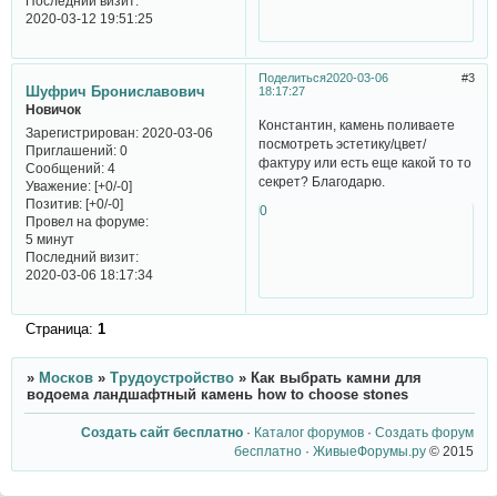
Последний визит:
2020-03-12 19:51:25
Поделиться
2020-03-06
3
Шуфрич Брониславович
18:17:27
Новичок
Константин, камень поливаете
Зарегистрирован
: 2020-03-06
посмотреть эстетику/цвет/
Приглашений:
0
фактуру или есть еще какой то то
Сообщений:
4
секрет? Благодарю.
Уважение:
[+0/-0]
Позитив:
[+0/-0]
0
Провел на форуме:
5 минут
Последний визит:
2020-03-06 18:17:34
Страница:
1
»
Москов
»
Трудоустройство
»
Как выбрать камни для
водоема ландшафтный камень how to choose stones
Создать сайт бесплатно
·
Каталог форумов
·
Создать форум
бесплатно
·
ЖивыеФорумы.ру
© 2015