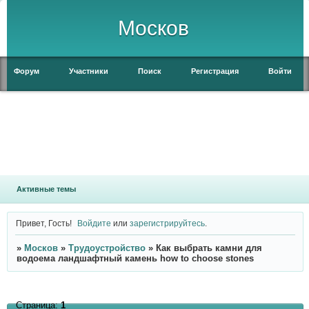
Москов
Форум
Участники
Поиск
Регистрация
Войти
Активные темы
Привет, Гость!
Войдите
или
зарегистрируйтесь
.
»
Москов
»
Трудоустройство
»
Как выбрать камни для
водоема ландшафтный камень how to choose stones
Страница:
1