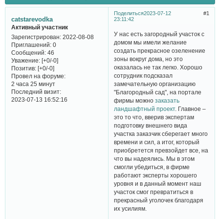
Поделиться
2023-07-12
1
catstarevodka
23:11:42
Активный участник
У нас есть загородный участок с
Зарегистрирован
: 2022-08-08
домом мы имели желание
Приглашений:
0
создать прекрасное озеленение
Сообщений:
46
зоны вокруг дома, но это
Уважение:
[+0/-0]
оказалась не так легко. Хорошо
Позитив:
[+0/-0]
сотрудник подсказал
Провел на форуме:
замечательную организацию
2 часа 25 минут
Последний визит:
"Благородный сад", на портале
2023-07-13 16:52:16
фирмы можно
заказать
ландшафтный проект
. Главное –
это то что, вверив экспертам
подготовку внешнего вида
участка заказчик сберегает много
времени и сил, а итог, который
приобретется превзойдет все, на
что вы надеялись. Мы в этом
смогли убедиться, в фирме
работают эксперты хорошего
уровня и в данный момент наш
участок смог превратиться в
прекрасный уголочек благодаря
их усилиям.