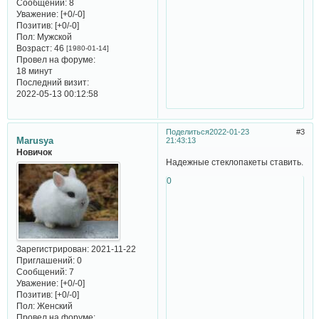
Сообщений:
8
Уважение:
[+0/-0]
Позитив:
[+0/-0]
Пол:
Мужской
Возраст:
46
[1980-01-14]
Провел на форуме:
18 минут
Последний визит:
2022-05-13 00:12:58
Поделиться
2022-01-23
3
Marusya
21:43:13
Новичок
Надежные стеклопакеты ставить.
0
Зарегистрирован
: 2021-11-22
Приглашений:
0
Сообщений:
7
Уважение:
[+0/-0]
Позитив:
[+0/-0]
Пол:
Женский
Провел на форуме: