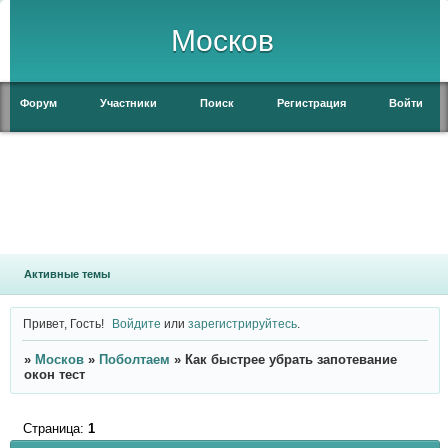
Москов
Форум
Участники
Поиск
Регистрация
Войти
Активные темы
Привет, Гость!
Войдите
или
зарегистрируйтесь
.
»
Москов
»
Поболтаем
»
Как быстрее убрать запотевание
окон тест
Страница:
1