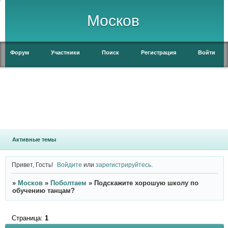
Москов
Форум
Участники
Поиск
Регистрация
Войти
Активные темы
Привет, Гость!
Войдите
или
зарегистрируйтесь
.
»
Москов
»
Поболтаем
»
Подскажите хорошую школу по
обучению танцам?
Страница:
1