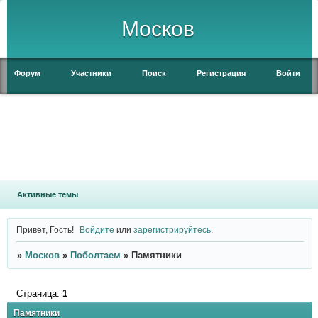
Москов
Форум
Участники
Поиск
Регистрация
Войти
Активные темы
Привет, Гость!
Войдите
или
зарегистрируйтесь
.
»
Москов
»
Поболтаем
»
Памятники
Страница:
1
Памятники