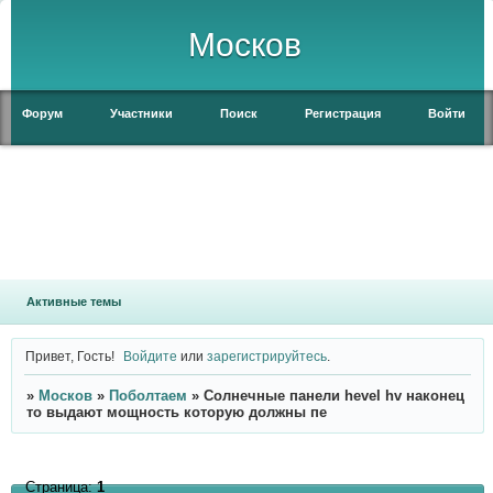
Москов
Форум
Участники
Поиск
Регистрация
Войти
Активные темы
Привет, Гость!
Войдите
или
зарегистрируйтесь
.
»
Москов
»
Поболтаем
»
Солнечные панели hevel hv наконец
то выдают мощность которую должны пе
Страница:
1