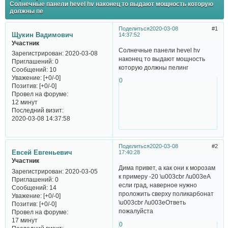
Солнечные панели hevel hv наконец то выдают мощность которую
должны пе
Поделиться
2020-03-08
1
Щукин Вадимович
14:37:52
Участник
Солнечные панели hevel hv
Зарегистрирован
: 2020-03-08
наконец то выдают мощность
Приглашений:
0
которую должны пелинг
Сообщений:
10
Уважение:
[+0/-0]
0
Позитив:
[+0/-0]
Провел на форуме:
12 минут
Последний визит:
2020-03-08 14:37:58
Поделиться
2020-03-08
2
Евсей Евгеньевич
17:40:28
Участник
Дима привет, а как они к морозам
Зарегистрирован
: 2020-03-05
к примеру -20 \u003cbr /\u003eА
Приглашений:
0
если град, наверное нужно
Сообщений:
14
проложить сверху поликарбонат
Уважение:
[+0/-0]
\u003cbr /\u003eОтветь
Позитив:
[+0/-0]
пожалуйста
Провел на форуме:
17 минут
0